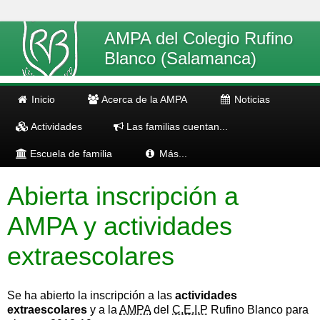
AMPA del Colegio Rufino
Blanco (Salamanca)
Inicio
Acerca de la AMPA
Noticias
Actividades
Las familias cuentan...
Escuela de familia
Más...
Abierta inscripción a
AMPA y actividades
extraescolares
Se ha abierto la inscripción a las
actividades
extraescolares
y a la
AMPA
del
C.E.I.P
Rufino Blanco para