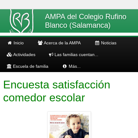
AMPA del Colegio Rufino
Blanco (Salamanca)
Inicio
Acerca de la AMPA
Noticias
Actividades
Las familias cuentan...
Escuela de familia
Más...
Encuesta satisfacción
comedor escolar