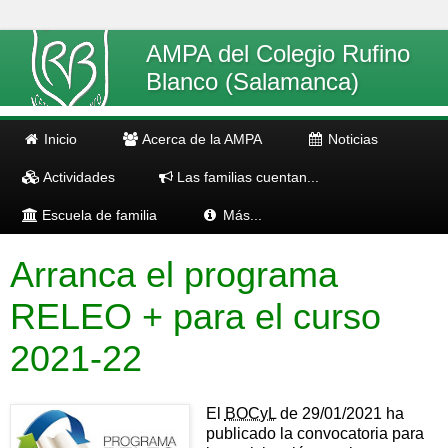
AMPA del Colegio Rufino
Blanco (Salamanca)
Inicio
Acerca de la AMPA
Noticias
Actividades
Las familias cuentan...
Escuela de familia
Más...
Arranca el programa
RELEO + para el curso
2021-22
El
BOCyL
de 29/01/2021 ha
publicado la convocatoria para