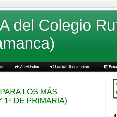
 del Colegio Ru
amanca)
as
Actividades
Las familias cuentan...
Escue
 PARA LOS MÁS
 1º DE PRIMARIA)
B